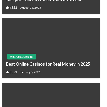
dsb553
August 25, 2025
UNCATEGORIZED
Best Online Casinos for Real Money in 2025
dsb553
January 8, 2026