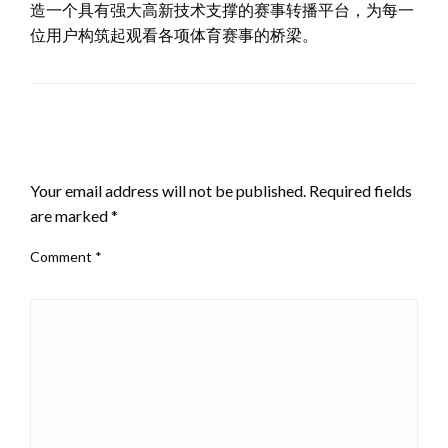
造一个具有强大高新技术支撑的赛事转播平台，为每一
位用户构筑起观看各项体育赛事的桥梁。
LEAVE A RESPONSE
Your email address will not be published.
Required fields
are marked
*
Comment
*