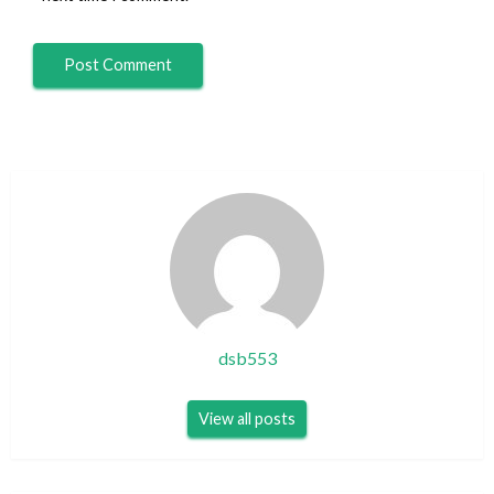
dsb553
View all posts