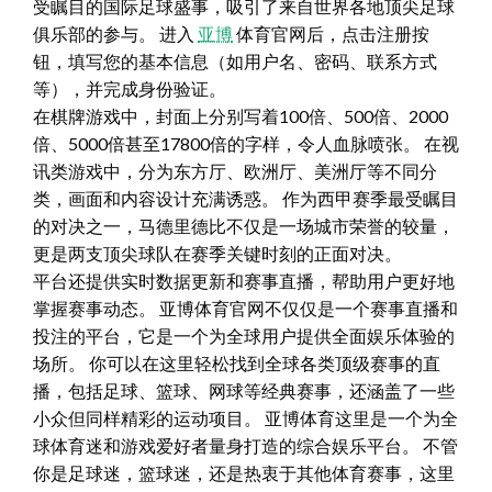
受瞩目的国际足球盛事，吸引了来自世界各地顶尖足球
俱乐部的参与。 进入
亚博
体育官网后，点击注册按
钮，填写您的基本信息（如用户名、密码、联系方式
等），并完成身份验证。
在棋牌游戏中，封面上分别写着100倍、500倍、2000
倍、5000倍甚至17800倍的字样，令人血脉喷张。 在视
讯类游戏中，分为东方厅、欧洲厅、美洲厅等不同分
类，画面和内容设计充满诱惑。 作为西甲赛季最受瞩目
的对决之一，马德里德比不仅是一场城市荣誉的较量，
更是两支顶尖球队在赛季关键时刻的正面对决。
平台还提供实时数据更新和赛事直播，帮助用户更好地
掌握赛事动态。 亚博体育官网不仅仅是一个赛事直播和
投注的平台，它是一个为全球用户提供全面娱乐体验的
场所。 你可以在这里轻松找到全球各类顶级赛事的直
播，包括足球、篮球、网球等经典赛事，还涵盖了一些
小众但同样精彩的运动项目。 亚博体育这里是一个为全
球体育迷和游戏爱好者量身打造的综合娱乐平台。 不管
你是足球迷，篮球迷，还是热衷于其他体育赛事，这里