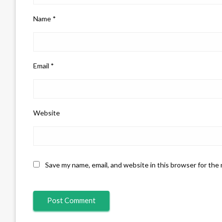
Name
*
Email
*
Website
Save my name, email, and website in this browser for the