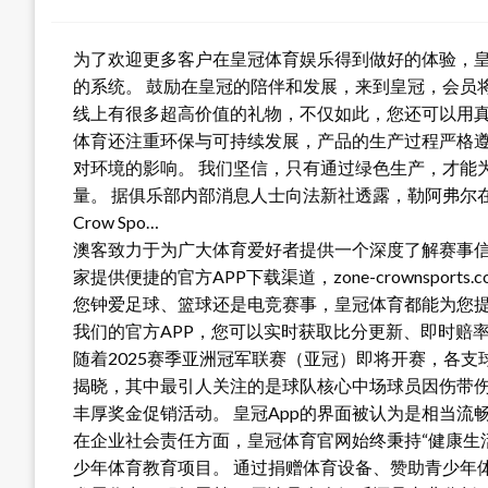
为了欢迎更多客户在皇冠体育娱乐得到做好的体验，
的系统。 鼓励在皇冠的陪伴和发展，来到皇冠，会员
线上有很多超高价值的礼物，不仅如此，您还可以用真
体育还注重环保与可持续发展，产品的生产过程严格
对环境的影响。 我们坚信，只有通过绿色生产，才能
量。 据俱乐部内部消息人士向法新社透露，勒阿弗尔在
Crow Spo…
澳客致力于为广大体育爱好者提供一个深度了解赛事信
家提供便捷的官方APP下载渠道，zone-crownspor
您钟爱足球、篮球还是电竞赛事，皇冠体育都能为您提
我们的官方APP，您可以实时获取比分更新、即时赔
随着2025赛季亚洲冠军联赛（亚冠）即将开赛，各支
揭晓，其中最引人关注的是球队核心中场球员因伤带伤
丰厚奖金促销活动。 皇冠App的界面被认为是相当流
在企业社会责任方面，皇冠体育官网始终秉持“健康生
少年体育教育项目。 通过捐赠体育设备、赞助青少年