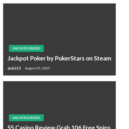
UNCATEGORIZED
Jackpot Poker by PokerStars on Steam
dsb553
August 29, 2025
UNCATEGORIZED
S5 Casino Review Grab 106 Free Spins