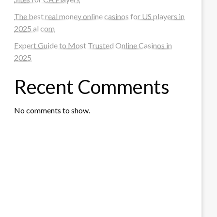
The best real money online casinos for US players in
2025 al com
Expert Guide to Most Trusted Online Casinos in
2025
Recent Comments
No comments to show.