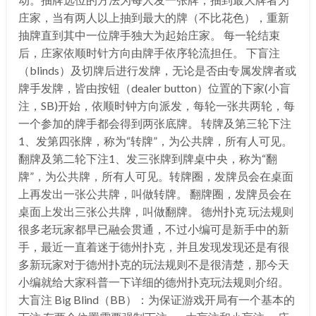
庄家，当有两人以上抽到最大的牌（不比花色），重新
抽牌直到其中一位牌手独大为起始庄家。 每一轮结束
后，庄家依顺时针方向由牌手依序轮流担任。 下盲注
（blinds）及切牌后进行发牌，无论是否由专属发牌者或
牌手发牌，皆由按钮（dealer button）位置的下家(小盲
注，SB)开始，依顺时钟方向派发，每轮一张共两轮，每
一个参加的牌手都会得到两张底牌。 转牌及第三轮下注
1、发第四张牌，称为“转牌”，为公共牌，所有人可见。
翻牌及第二轮下注1、发三张牌到牌桌中央，称为“翻
牌”，为公共牌，所有人可见。转牌圈，发牌员会在桌面
上再发出一张公共牌，叫做转牌。 翻牌圈，发牌员会在
桌面上发出三张公共牌，叫做翻牌。 德州扑克 玩法规则
很多老玩家都早已融会贯通，不过小编可是新手中的新
手，最近一直着迷于德州扑克，并且发现发现还是有很
多新玩家对于德州扑克的玩法规则不是很清楚，那今天
小编就给大家科普一下详细的德州扑克玩法规则介绍。
大盲注 Big Blind（BB）：为保证游戏开局有一个基本的