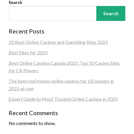
Search
Search
Recent Posts
10 Best Online Casinos and Gambling Sites 2025
Best Sites for 2025
Best Online Casinos Canada 2025: Top 10 Casino Sites
for CA Players
The best real money online casinos for US players in
2025 al com
Expert Guide to Most Trusted Online Casinos in 2025
Recent Comments
No comments to show.