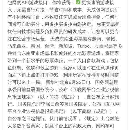
包网的API游戏接口，你将获得：
更快速的游戏接
入，无需自行对接，节省时间和成本。天成包网提供所
有不同终端平台，不收取任何隐藏费用免押金，任何时
间皆可自助买分，用多少买多少由您决定。 您更无需担
忧任何技术问题及负担昂贵的研发成本，让您可以更专
注在经营市场运营。 天成东南亚彩票拥有越南、老挝、
马来西亚、泰国、台湾、新加坡、Turbo、股票彩票等多
种符合东南亚市场需求和偏好的本地彩票游戏，将玩家
带到一个新水平的彩票体验。一个入口多款游戏，包括
鱼虾蟹、色碟和骰宝游戏，玩家可以随时在任意操作页
面左下角上点击打开游戏，利用玩家在等待开奖时间随
时可以来上一局。 新华社北京6月23日电 国务院总理
李强日前签署国务院令，公布《互联网平台企业涉税信
息报送规定》（以下简称《规定》），自公布之日起施
行。 国务院总理李强日前签署国务院令，公布《互联网
平台企业涉税信息报送规定》（以下简称《规定》），
自公布之日起施行。从目前情况看，《规定》出台对绝
大多数平台商家，以及平台上的家政人员、网约车司