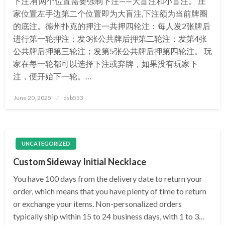
下注,有两个位置需要强制下注——大盲注和小盲注。 庄
家位置左手边第二个位置即为大盲注,下注额为当前牌圈
的底注。德州扑克的押注一共押四轮注：每人发2张牌后
进行第一轮押注；发3张公共牌后押第二轮注；发第4张
公共牌后押第三轮注；发第5张公共牌后押第四轮注。 玩
家在每一轮都可以选择下注或弃牌，如果没有玩家下
注，便开始下一轮。…
Posted
June 20, 2025
dsb553
on
UNCATEGORIZED
Custom Sideway Initial Necklace
You have 100 days from the delivery date to return your
order, which means that you have plenty of time to return
or exchange your items. Non-personalized orders
typically ship within 15 to 24 business days, with 1 to 3…