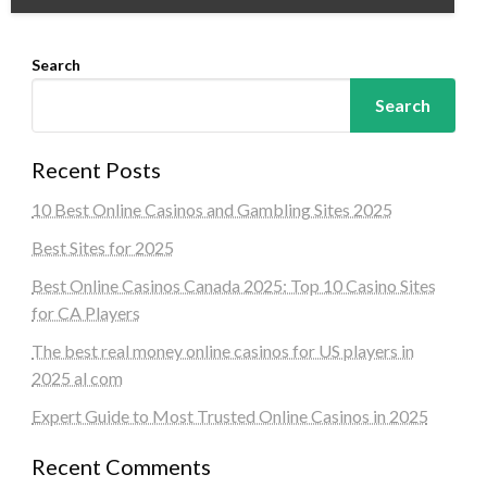
Search
Search
Recent Posts
10 Best Online Casinos and Gambling Sites 2025
Best Sites for 2025
Best Online Casinos Canada 2025: Top 10 Casino Sites
for CA Players
The best real money online casinos for US players in
2025 al com
Expert Guide to Most Trusted Online Casinos in 2025
Recent Comments