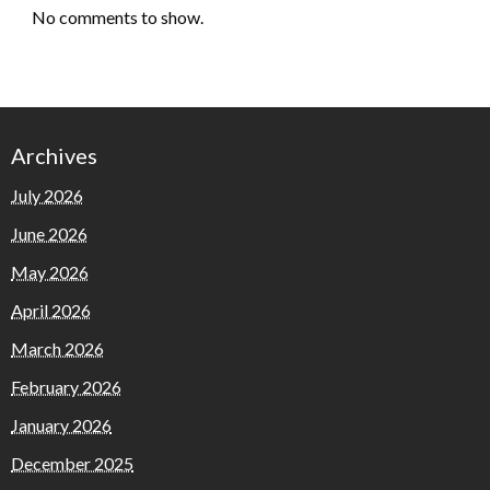
No comments to show.
Archives
July 2026
June 2026
May 2026
April 2026
March 2026
February 2026
January 2026
December 2025