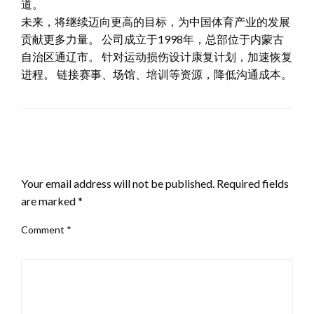
道。
未来，将继续迈向更高的目标，为中国体育产业的发展
贡献更多力量。 公司成立于1998年，总部位于内蒙古
自治区通辽市。 针对运动损伤设计康复计划，加速恢复
进程。 链接赛事、场馆、培训等资源，降低沟通成本。
LEAVE A RESPONSE
Your email address will not be published.
Required fields
are marked
*
Comment
*