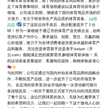
不断丰富业务板块，除了传统的体育用品销售，逐步涉
足了体育赛事组织、体育场馆建设以及体育培训等多个
领域。 公司成立初期，便瞄准了国内体育用品市场的巨
大潜力，专注于研发和生产高品质的体育装备。
pg模
拟器
?
买了这款运动手表后，跑步配速提升了 1 分
钟！ 作为一家根植于通辽市的体育产业先锋企业，始终
坚持以客户为中心，秉承诚信、创新、责任、共赢的核
心价值观，致力于为全球消费者提供更加卓越的体育产
品和服务。 无论您是体育新手还是老手,kaiyun（开
云.com）都能满足您的观赛需求,解锁体育新体验！ 买
的运动装备质量超好，客服响应超快，购物体验超省心
与此同时，公司还通过与国内外知名体育品牌的战略合
作，不断拓宽产品线，进一步提升了公司的市场竞争
力。 在足球的世界里,转会市场的每一次变动都可能引
发连锁反应，一则关于曼联正式签下内马尔的消息震惊
了整个足坛，这位巴西球星的加入，无疑为红魔带来了
新的希望和活力，让我们一起回顾一下这个激动人心的